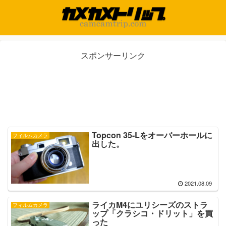
スポンサーリンク
Topcon 35-Lをオーバーホールに
フィルムカメラ
出した。
2021.08.09
ライカM4にユリシーズのストラ
フィルムカメラ
ップ「クラシコ・ドリット」を買
った