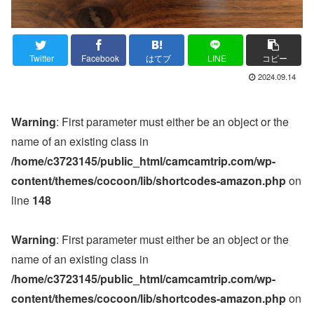
Twitter
Facebook
はてブ
LINE
コピー
2024.09.14
Warning
: First parameter must either be an object or the
name of an existing class in
/home/c3723145/public_html/camcamtrip.com/wp-
content/themes/cocoon/lib/shortcodes-amazon.php
on
line
148
Warning
: First parameter must either be an object or the
name of an existing class in
/home/c3723145/public_html/camcamtrip.com/wp-
content/themes/cocoon/lib/shortcodes-amazon.php
on