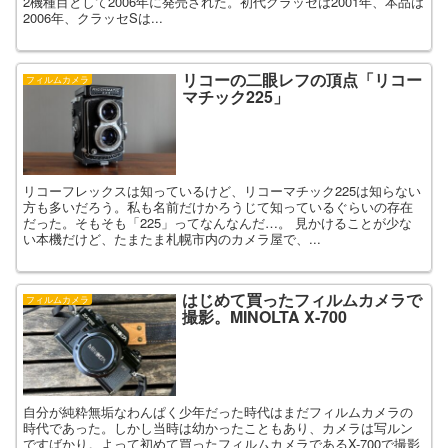
2機種目として2006年に発売された。初代クラッセは2001年、本品は
2006年、クラッセSは...
リコーの二眼レフの頂点「リコー
フィルムカメラ
マチック225」
リコーフレックスは知っているけど、リコーマチック225は知らない
方も多いだろう。私も名前だけかろうじて知っているぐらいの存在
だった。そもそも「225」ってなんなんだ…。 見かけることが少な
い本機だけど、たまたま札幌市内のカメラ屋で、...
はじめて買ったフィルムカメラで
フィルムカメラ
撮影。MINOLTA X-700
自分が純粋無垢なわんぱく少年だった時代はまだフィルムカメラの
時代であった。しかし当時は幼かったこともあり、カメラは写ルン
ですばかり。よって初めて買ったフィルムカメラであるX-700で撮影