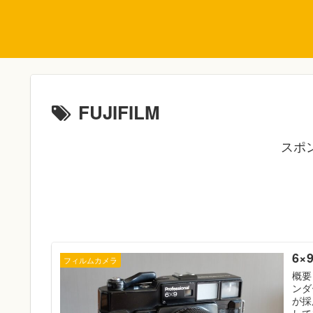
FUJIFILM
スポ
6×
フィルムカメラ
概要
ンダ
が採
して